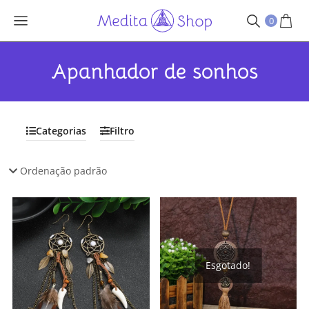
0
Apanhador de sonhos
Categorias
Filtro
Esgotado!