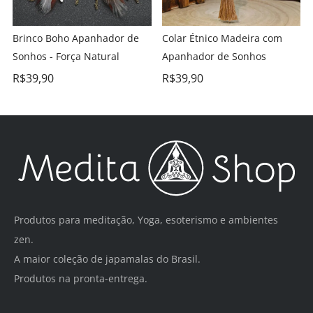
Brinco Boho Apanhador de
Colar Étnico Madeira com
Sonhos - Força Natural
Apanhador de Sonhos
R$
39,90
R$
39,90
Produtos para meditação, Yoga, esoterismo e ambientes
zen.
A maior coleção de japamalas do Brasil.
Produtos na pronta-entrega.