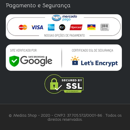
Pagamento e Segurança
© Medita Shop - 2020 - CNPJ: 37.705.572/0001-86 . Todos os
direitos reservados.