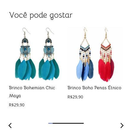
Você pode gostar
 de
Brinco Bohemian Chic
Brinco Boho Penas Étnico
Co
Maya
Ta
R$
29,90
R$
29,90
R$