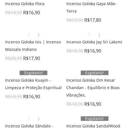
Incenso Goloka Flora
Incenso Goloka Gaya Mãe-
Terra
R$
18,90
R$
16,90
R$
19,90
R$
17,80
Incenso Goloka Isis | Incenso
Incenso Goloka Jay Sri Laksmi
Massala Indiano
R$
18,90
R$
16,90
R$
20,90
R$
17,90
Esgotado!
Esgotado!
Incenso Goloka Kuayin -
Incenso Goloka Om Kesar
Limpeza e Proteção Espiritual
Chandan - Equilíbrio e Boas
Vibrações.
R$
18,90
R$
16,90
R$
18,90
R$
16,90
Esgotado!
Incenso Goloka Sândalo -
Incenso Goloka SandalWood