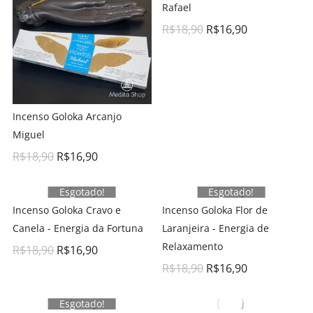
Rafael
R$
18,90
R$
16,90
Incenso Goloka Arcanjo
Miguel
R$
18,90
R$
16,90
Esgotado!
Esgotado!
Incenso Goloka Cravo e
Incenso Goloka Flor de
Canela - Energia da Fortuna
Laranjeira - Energia de
Relaxamento
R$
18,90
R$
16,90
R$
18,90
R$
16,90
Esgotado!