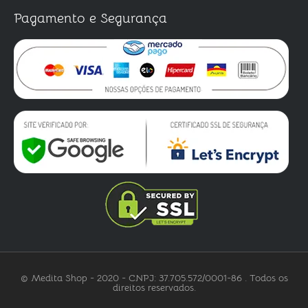
Pagamento e Segurança
© Medita Shop - 2020 - CNPJ: 37.705.572/0001-86 . Todos os
direitos reservados.