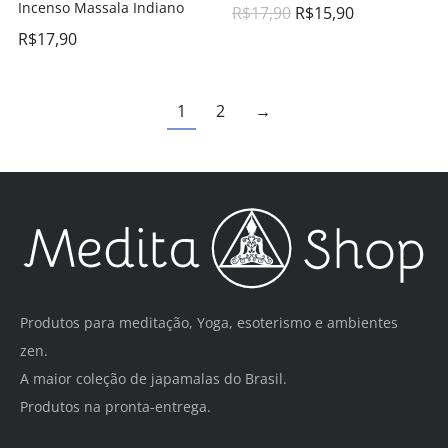
Incenso Massala Indiano
R$
17,90
R$
15,90
R$
17,90
1
2
→
Produtos para meditação, Yoga, esoterismo e ambientes
zen.
A maior coleção de japamalas do Brasil.
Produtos na pronta-entrega.