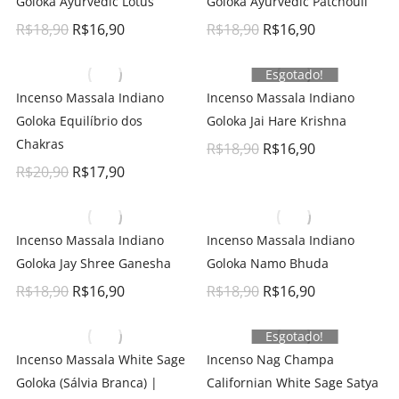
Goloka Ayurvedic Lotus
Goloka Ayurvedic Patchouli
R$
18,90
R$
16,90
R$
18,90
R$
16,90
Esgotado!
Incenso Massala Indiano
Incenso Massala Indiano
Goloka Equilíbrio dos
Goloka Jai Hare Krishna
Chakras
R$
18,90
R$
16,90
R$
20,90
R$
17,90
Incenso Massala Indiano
Incenso Massala Indiano
Goloka Jay Shree Ganesha
Goloka Namo Bhuda
R$
18,90
R$
16,90
R$
18,90
R$
16,90
Esgotado!
Incenso Massala White Sage
Incenso Nag Champa
Goloka (Sálvia Branca) |
Californian White Sage Satya