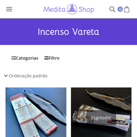
0
Incenso Vareta
Categorias
Filtro
Esgotado!