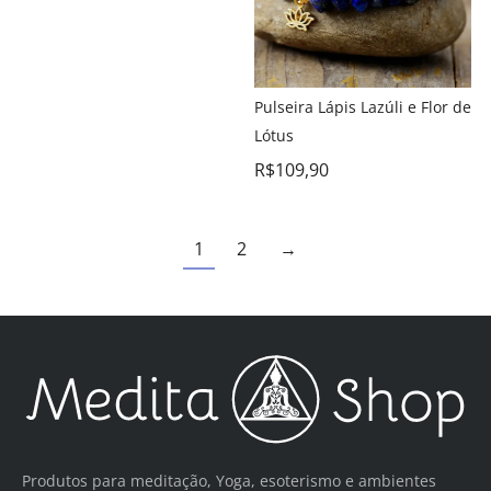
Pulseira Lápis Lazúli e Flor de
Lótus
R$
109,90
1
2
→
Produtos para meditação, Yoga, esoterismo e ambientes