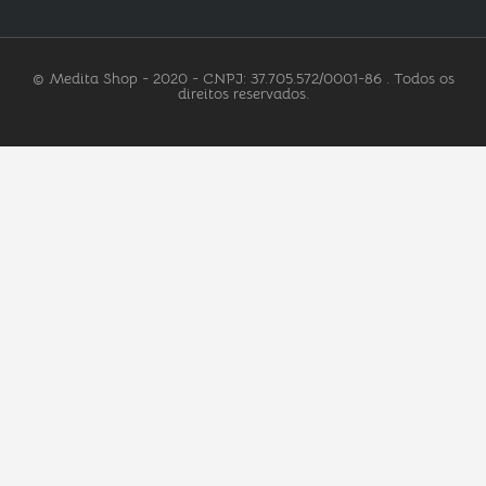
© Medita Shop - 2020 - CNPJ: 37.705.572/0001-86 . Todos os
direitos reservados.