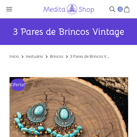
0
3 Pares de Brincos Vintage
Você está aqui:
Início
Vestuário
Brincos
3 Pares de Brincos V…
Oferta!