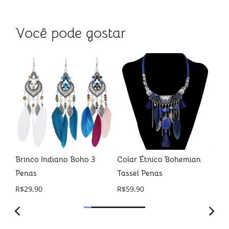
Você pode gostar
Brinco Indiano Boho 3
Colar Étnico Bohemian
Co
Penas
Tassel Penas
R$
R$
29,90
R$
59,90