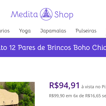
rios
Yoga
Japamalas
Pulseiras
to 12 Pares de Brincos Boho Chi
R$
94,91
à vista no Pi
R$
99,90
em 6x de
R$
16,65
se