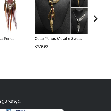
za Penas
Colar Penas Metal e Strass
Pulseira
Ametista
R$
79,90
R$
169,90
egurança