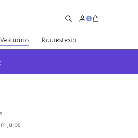
0
Vestuário
Radiestesia
c
x
m juros