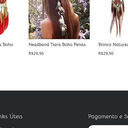
as Boho
Headband Tiara Boho Penas
Brinco Nature
R$
29,90
R$
29,90
nks Úteis
Pagamento e S