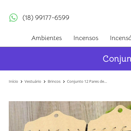
(18) 99177-6599
Ambientes
Incensos
Incensá
Conjun
Você está aqui:
Início
Vestuário
Brincos
Conjunto 12 Pares de…