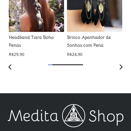
Headband Tiara Boho
Brinco Apanhador de
Pu
Penas
Sonhos com Pena
Am
R$
29,90
R$
24,90
R$