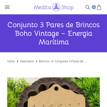
0
Conjunto 3 Pares de Brincos
Boho Vintage – Energia
Marítima
Você está aqui:
Início
Vestuário
Brincos
Conjunto 3 Pares de …