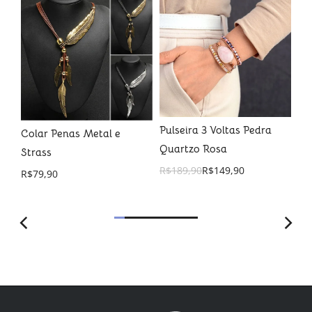
Pulseira 3 Voltas Pedra
al
Colar Penas Metal e
Pu
Quartzo Rosa
 a
Strass
Na
R$
189,90
R$
149,90
R$
79,90
R$