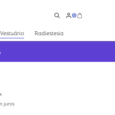
0
Vestuário
Radiestesia
s
x
 juros