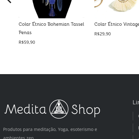
Colar Étnico Bohemian Tassel
Colar Étnico Vintag
Penas
R$
29,90
R$
59,90
Li
Produtos para meditação, Yoga, esoterismo e
ambientes zen.