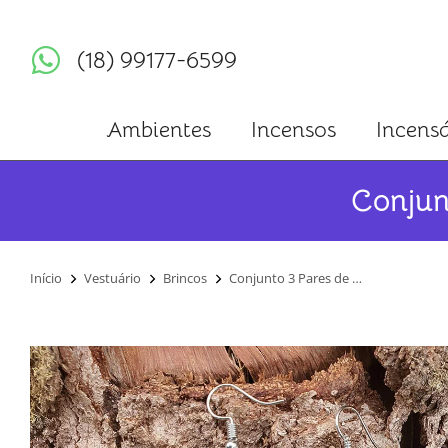
(18) 99177-6599
Ambientes
Incensos
Incensá
Conjun
Você está aqui:
Início
Vestuário
Brincos
Conjunto 3 Pares de …