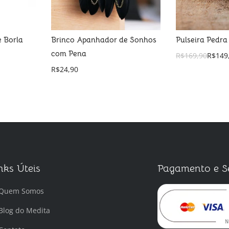
e Borla
Brinco Apanhador de Sonhos
Pulseira Pedra
com Pena
R$
169,90
R$
149
R$
24,90
nks Úteis
Pagamento e S
Quem Somos
Blog do Medita