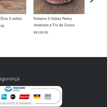
 Ônix 5 voltas
Pulseira 5 Voltas Pedra
Pulseira
Ametista e Fio de Couro
Cordão 
,90
R$
169,90
R$
99,90
egurança