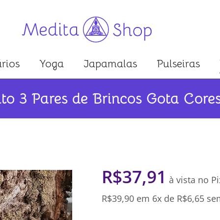
rios
Yoga
Japamalas
Pulseiras
to 3 Pares de Brincos Gota Core
R$
37,91
à vista no Pi
R$
39,90
em 6x de
R$
6,65
sem