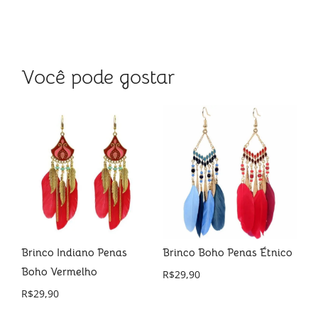
Você pode gostar
al
Brinco Indiano Penas
Brinco Boho Penas Étnico
Br
 a
Boho Vermelho
R$
29,90
R$
R$
29,90