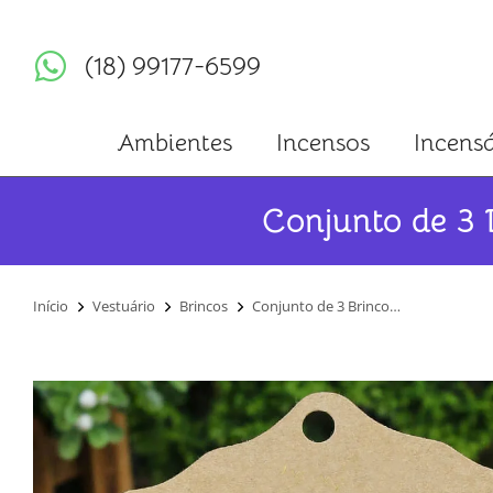
(18) 99177-6599
Ambientes
Incensos
Incensá
Conjunto de 3 
Você está aqui:
Início
Vestuário
Brincos
Conjunto de 3 Brinco…