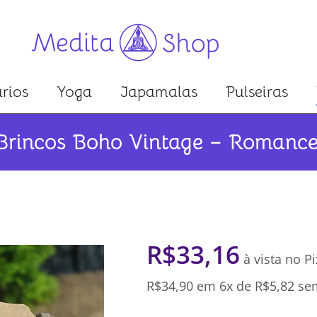
rios
Yoga
Japamalas
Pulseiras
Brincos Boho Vintage – Romance
R$
33,16
à vista no Pi
R$
34,90
em 6x de
R$
5,82
sem