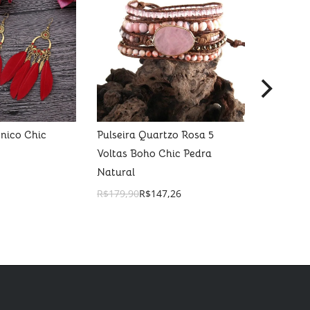
tnico Chic
Pulseira Quartzo Rosa 5
Pulseira 
Voltas Boho Chic Pedra
R$
169,90
Natural
R$
179,90
R$
147,26