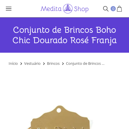
0
Conjunto de Brincos Boho
Chic Dourado Rosé Franja
Você está aqui:
Início
Vestuário
Brincos
Conjunto de Brincos …