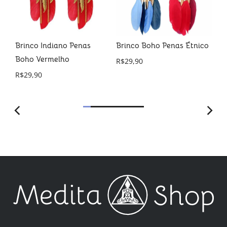
al
Brinco Indiano Penas
Brinco Boho Penas Étnico
Br
 a
Boho Vermelho
R$
29,90
R$
R$
29,90