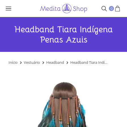
0
Headband Tiara Indígena
Penas Azuis
Você está aqui:
Início
Vestuário
Headband
Headband Tiara Indí…