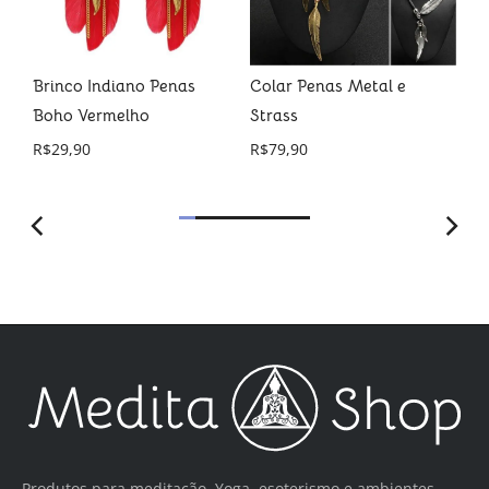
as
Brinco Indiano Penas
Colar Penas Metal e
Pu
Boho Vermelho
Strass
Ja
R$
29,90
R$
79,90
R$
Produtos para meditação, Yoga, esoterismo e ambientes