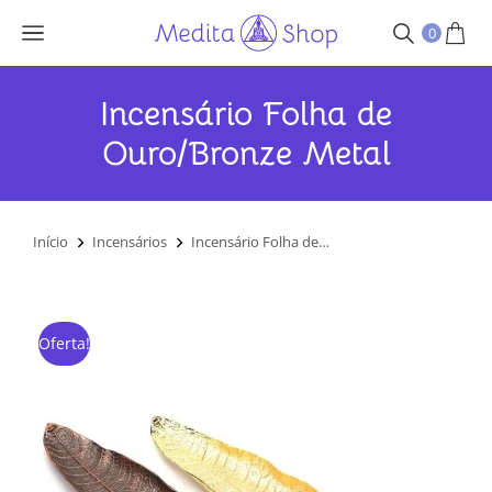
0
Incensário Folha de
Ouro/Bronze Metal
Você está aqui:
Início
Incensários
Incensário Folha de…
Oferta!