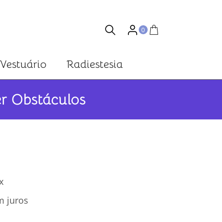
0
Vestuário
Radiestesia
r Obstáculos
x
 juros