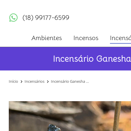
(18) 99177-6599
Ambientes
Incensos
Incensá
Incensário Ganesha
Você está aqui:
Início
Incensários
Incensário Ganesha …