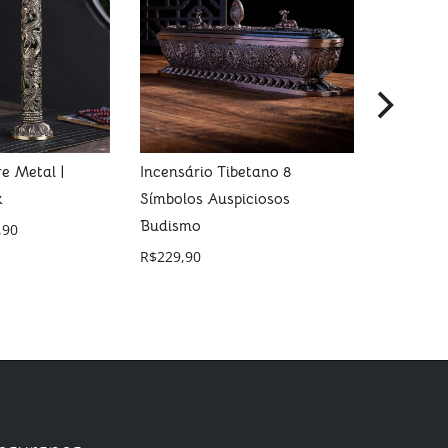
re Metal |
Incensário Tibetano 8
Incesári
x
Símbolos Auspiciosos
Roxo Pe
Budismo
,90
R$
8,00
R$
229,90