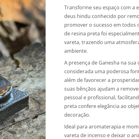
Transforme seu espaço com a en
deus hindu conhecido por remov
promover o sucesso em todos os
de resina preta foi especialme
vareta, trazendo uma atmosfera
ambiente.
A presença de Ganesha na sua 
considerada uma poderosa fonte
além de favorecer a prosperidade
suas bênçãos ajudam a remove
pessoal e profissional, facilita
preta confere elegância ao obj
decoração.
Ideal para aromaterapia e mome
vareta de incenso e deixar o a