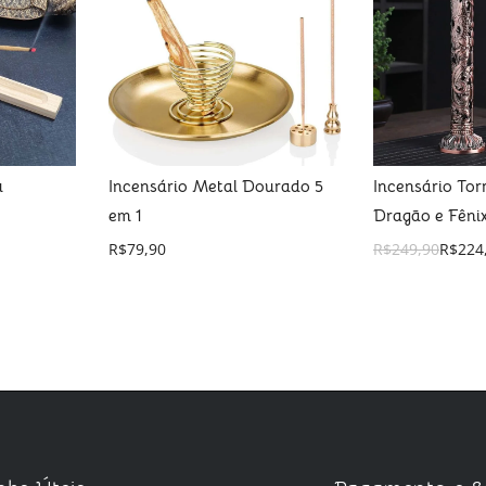
u
Incensário Metal Dourado 5
Incensário Tor
em 1
Dragão e Fêni
R$
79,90
R$
249,90
R$
224