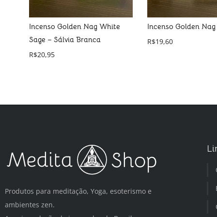
ampa
Incenso Golden Nag White
Incenso Golden Nag 
Sage – Sálvia Branca
R$
19,60
R$
20,95
Li
Produtos para meditação, Yoga, esoterismo e
ambientes zen.