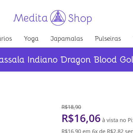
rios
Yoga
Japamalas
Pulseiras
assala Indiano Dragon Blood Go
R$
18,90
R$
16,06
à vista no Pi
R$
16,90
em 6x de
R$
2,82
sem