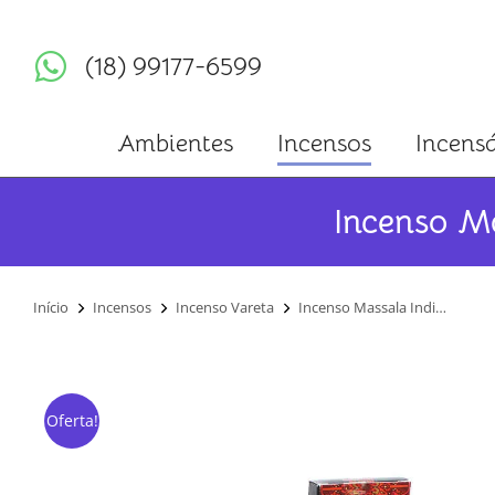
(18) 99177-6599
Ambientes
Incensos
Incensá
Incenso M
Você está aqui:
Início
Incensos
Incenso Vareta
Incenso Massala Indi…
Oferta!