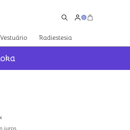
0
Vestuário
Radiestesia
loka
x
 juros