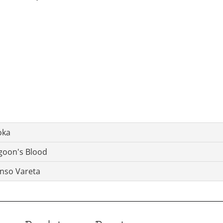
oka
goon's Blood
enso Vareta