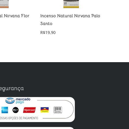
l Nirvana Flor
Incenso Natural Nirvana Palo
Incenso 
Santo
Ayurvedi
R$
19,90
R$
18,90
R
egurança