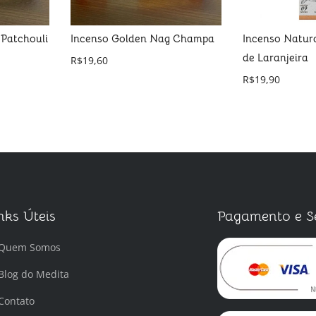
Patchouli
Incenso Golden Nag Champa
Incenso Natura
de Laranjeira
R$
19,60
R$
19,90
nks Úteis
Pagamento e S
Quem Somos
Blog do Medita
Contato