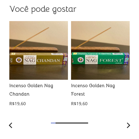
Você pode gostar
Incenso Golden Nag
Incenso Golden Nag
In
a
Chandan
Forest
Da
R$
19,60
R$
19,60
R$