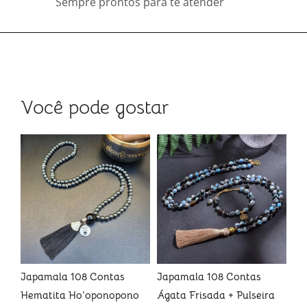
Sempre prontos para te atender
Você pode gostar
Ja
Pe
Br
R$
e
Japamala 108 Contas
Japamala 108 Contas
Hematita Ho’oponopono
Ágata Frisada + Pulseira