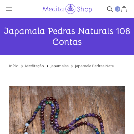
0
Japamala Pedras Naturais 108
Contas
Você está aqui:
Início
Meditação
Japamalas
Japamala Pedras Natu…