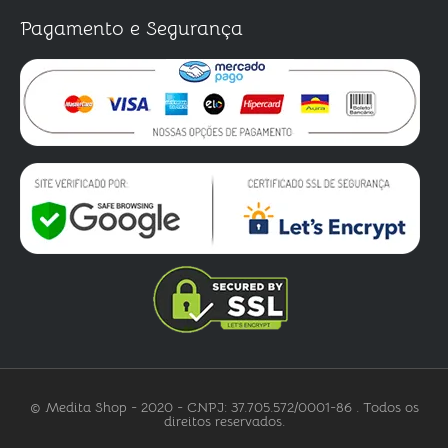
Pagamento e Segurança
© Medita Shop - 2020 - CNPJ: 37.705.572/0001-86 . Todos os
direitos reservados.