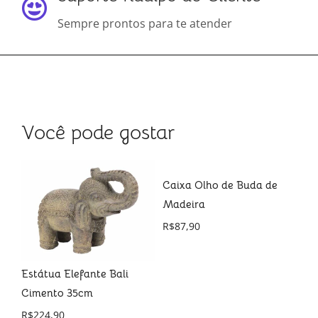
Sempre prontos para te atender
Você pode gostar
Caixa Olho de Buda de
Madeira
R$
87,90
Estátua Elefante Bali
Cimento 35cm
Es
R$
224,90