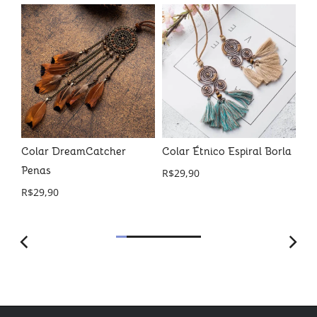
al
Colar DreamCatcher
Colar Étnico Espiral Borla
Pu
 a
Penas
Ja
R$
29,90
R$
29,90
R$