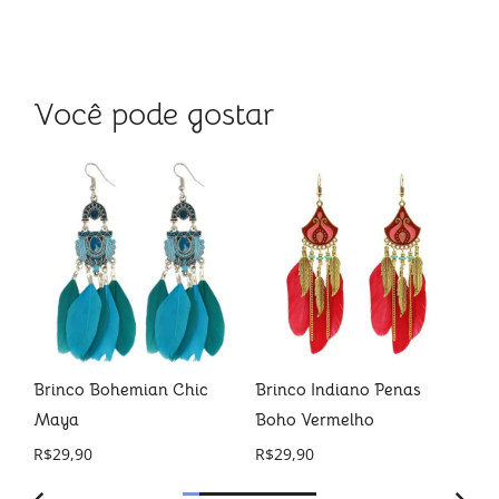
Você pode gostar
Brinco Bohemian Chic
Brinco Indiano Penas
Co
Maya
Boho Vermelho
Ta
R$
29,90
R$
29,90
R$