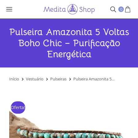
0
Pulseira Amazonita 5 Voltas
Boho Chic – Purificação
Energética
Você está aqui:
Início
Vestuário
Pulseiras
Pulseira Amazonita 5…
Oferta!