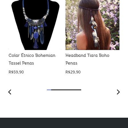
al
Colar Étnico Bohemian
Headband Tiara Boho
Br
 a
Tassel Penas
Penas
R$
R$
59,90
R$
29,90