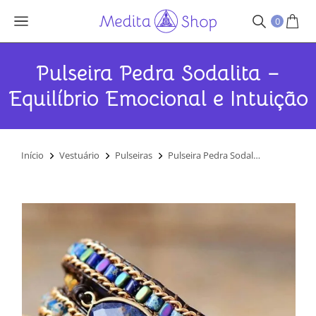
0
Pulseira Pedra Sodalita –
Equilíbrio Emocional e Intuição
Você está aqui:
Início
Vestuário
Pulseiras
Pulseira Pedra Sodal…