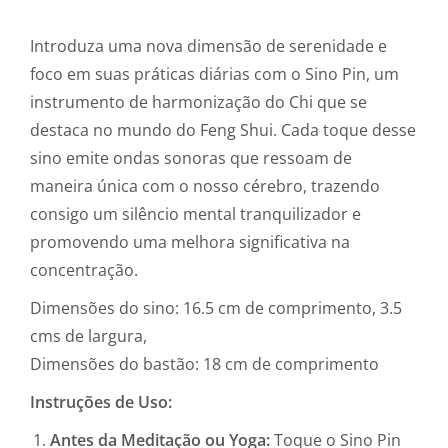
Introduza uma nova dimensão de serenidade e
foco em suas práticas diárias com o Sino Pin, um
instrumento de harmonização do Chi que se
destaca no mundo do Feng Shui. Cada toque desse
sino emite ondas sonoras que ressoam de
maneira única com o nosso cérebro, trazendo
consigo um silêncio mental tranquilizador e
promovendo uma melhora significativa na
concentração.
Dimensões do sino: 16.5 cm de comprimento, 3.5
cms de largura,
Dimensões do bastão: 18 cm de comprimento
Instruções de Uso:
Antes da Meditação ou Yoga:
Toque o Sino Pin