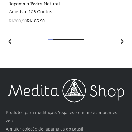
e
Japamala Pedra Natural
Ja
ho
Ametista 108 Contas
Ol
Pu
R$
209,90
R$
185,90
R$
Produtos para meditação, Yoga, esoterismo e ambientes
zen.
A maior coleção de japamalas do Brasil.