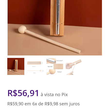
R$
56,91
à vista no Pix
R$
59,90
em 6x de
R$
9,98
sem juros