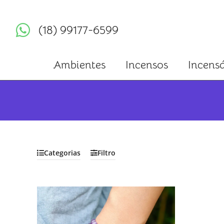
(18) 99177-6599
Ambientes
Incensos
Incensá
Categorias
Filtro