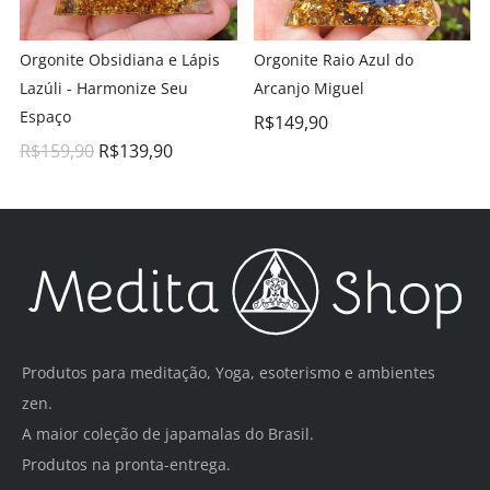
Orgonite Obsidiana e Lápis
Orgonite Raio Azul do
Lazúli - Harmonize Seu
Arcanjo Miguel
Espaço
R$
149,90
R$
159,90
R$
139,90
Produtos para meditação, Yoga, esoterismo e ambientes
zen.
A maior coleção de japamalas do Brasil.
Produtos na pronta-entrega.