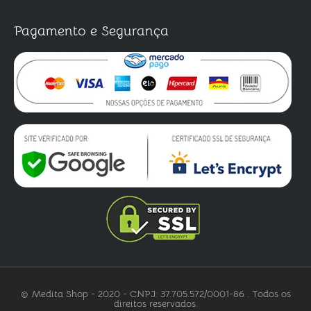
Pagamento e Segurança
© Medita Shop - 2020 - CNPJ: 37.705.572/0001-86 . Todos os
direitos reservados.