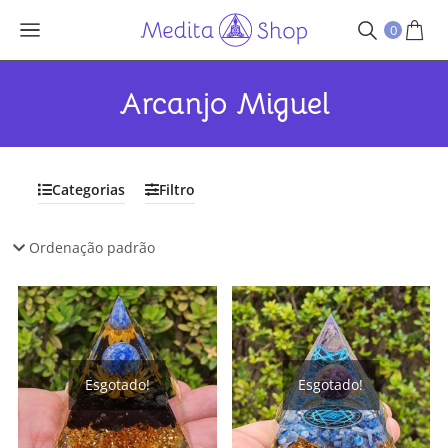
0
Arcanjo Miguel
Categorias
Filtro
Esgotado!
Esgotado!