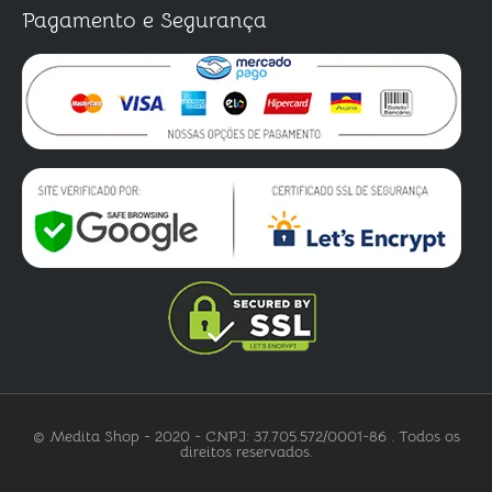
Pagamento e Segurança
© Medita Shop - 2020 - CNPJ: 37.705.572/0001-86 . Todos os
direitos reservados.