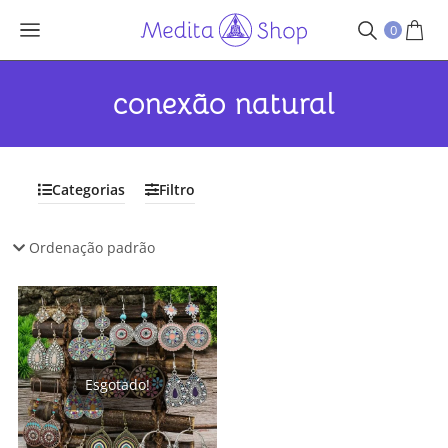
0
conexão natural
Categorias
Filtro
Esgotado!