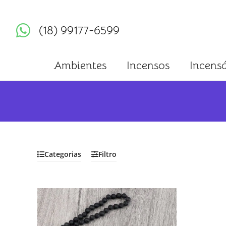
(18) 99177-6599
Ambientes
Incensos
Incensá
Categorias
Filtro