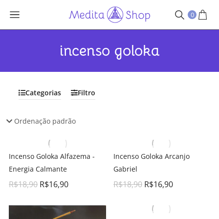
0
incenso goloka
Categorias
Filtro
Incenso Goloka Alfazema -
Incenso Goloka Arcanjo
Energia Calmante
Gabriel
R$
18,90
R$
16,90
R$
18,90
R$
16,90