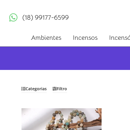
(18) 99177-6599
Ambientes
Incensos
Incensá
Categorias
Filtro