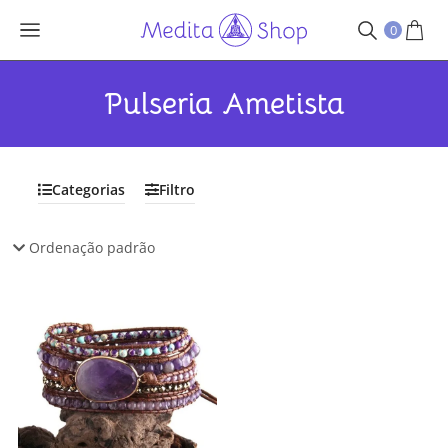
0
Pulseria Ametista
Categorias
Filtro