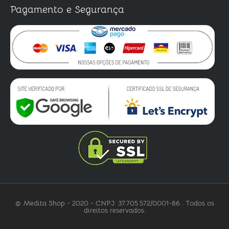
Pagamento e Segurança
© Medita Shop - 2020 - CNPJ: 37.705.572/0001-86 . Todos os
direitos reservados.