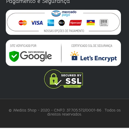
Pagamento e Segurança
© Medita Shop - 2020 - CNPJ: 37.705.572/0001-86 . Todos os
direitos reservados.