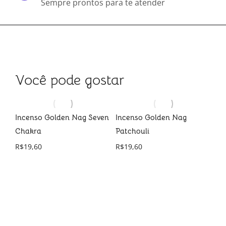
Sempre prontos para te atender
Você pode gostar
Incenso Golden Nag Seven
Incenso Golden Nag
d
Chakra
Patchouli
R$
19,60
R$
19,60
In
Fl